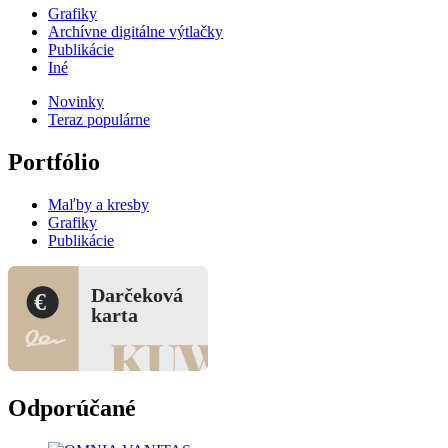
Grafiky
Archívne digitálne výtlačky
Publikácie
Iné
Novinky
Teraz populárne
Portfólio
Maľby a kresby
Grafiky
Publikácie
Darčeková
€
karta
Odporúčané