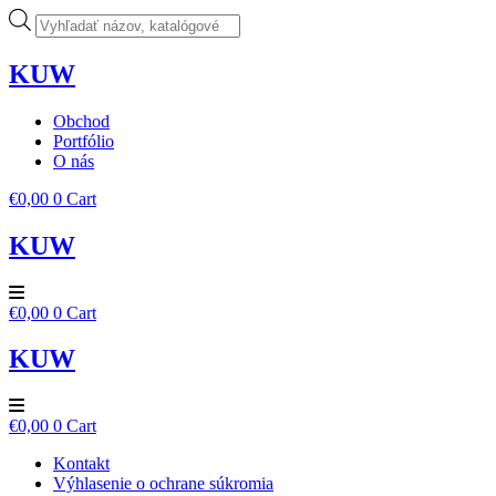
Preskočiť
Products
na
search
obsah
KUW
Obchod
Portfólio
O nás
€
0,00
0
Cart
KUW
€
0,00
0
Cart
KUW
€
0,00
0
Cart
Kontakt
Výhlasenie o ochrane súkromia