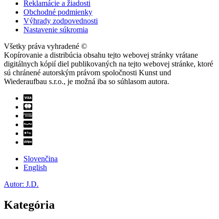
Reklamácie a žiadosti
Obchodné podmienky
Výhrady zodpovednosti
Nastavenie súkromia
Všetky práva vyhradené ©
Kopírovanie a distribúcia obsahu tejto webovej stránky vrátane
digitálnych kópií diel publikovaných na tejto webovej stránke, ktoré
sú chránené autorským právom spoločnosti Kunst und
Wiederaufbau s.r.o., je možná iba so súhlasom autora.
Slovenčina
English
Autor: J.D.
Kategória