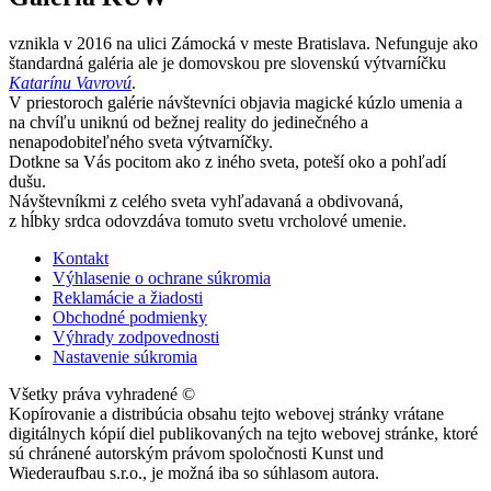
vznikla v 2016 na ulici Zámocká v meste Bratislava. Nefunguje ako
štandardná galéria ale je domovskou pre slovenskú výtvarníčku
Katarínu Vavrovú
.
V priestoroch galérie návštevníci objavia magické kúzlo umenia a
na chvíľu uniknú od bežnej reality do jedinečného a
nenapodobiteľného sveta výtvarníčky.
Dotkne sa Vás pocitom ako z iného sveta, poteší oko a pohľadí
dušu.
Návštevníkmi z celého sveta vyhľadavaná a obdivovaná,
z hĺbky srdca odovzdáva tomuto svetu vrcholové umenie.
Kontakt
Výhlasenie o ochrane súkromia
Reklamácie a žiadosti
Obchodné podmienky
Výhrady zodpovednosti
Nastavenie súkromia
Všetky práva vyhradené ©
Kopírovanie a distribúcia obsahu tejto webovej stránky vrátane
digitálnych kópií diel publikovaných na tejto webovej stránke, ktoré
sú chránené autorským právom spoločnosti Kunst und
Wiederaufbau s.r.o., je možná iba so súhlasom autora.