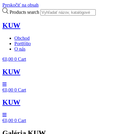
Preskočiť na obsah
Products search
KUW
Obchod
Portfólio
O nás
€
0,00
0
Cart
KUW
€
0,00
0
Cart
KUW
€
0,00
0
Cart
Galéria KUW