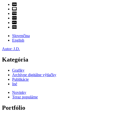
Slovenčina
English
Autor: J.D.
Kategória
Grafiky
Archívne digitálne výtlačky
Publikácie
Iné
Novinky
Teraz populárne
Portfólio