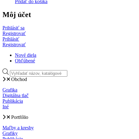
Pridať do košíka
Môj účet
Prihlásiť sa
Registrovať
Prihlásiť
Registrovať
Nové diela
Obľúbené
Products
search
Obchod
Grafika
Digitálna tlač
Publikácia
Iné
Portfólio
Maľby a kresby
Grafiky
Publikácie