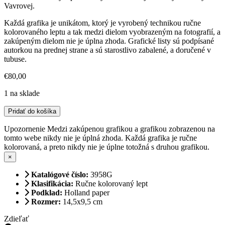
Vavrovej.
Každá grafika je unikátom, ktorý je vyrobený technikou ručne
kolorovaného leptu a tak medzi dielom vyobrazeným na fotografií, a
zakúpeným dielom nie je úplna zhoda. Grafické listy sú podpísané
autorkou na prednej strane a sú starostlivo zabalené, a doručené v
tubuse.
€
80,00
1 na sklade
množstvo
Pridať do košíka
Zajačik
Upozornenie
Medzi zakúpenou grafikou a grafikou zobrazenou na
tomto webe nikdy nie je úplná zhoda. Každá grafika je ručne
kolorovaná, a preto nikdy nie je úplne totožná s druhou grafikou.
×
Katalógové číslo:
3958G
Klasifikácia:
Ručne kolorovaný lept
Podklad:
Holland paper
Rozmer:
14,5x9,5 cm
Zdieľať