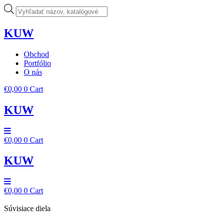
Preskočiť
Products
na
search
obsah
KUW
Obchod
Portfólio
O nás
€
0,00
0
Cart
KUW
€
0,00
0
Cart
KUW
€
0,00
0
Cart
Súvisiace diela