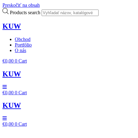
Preskočiť na obsah
Products search
KUW
Obchod
Portfólio
O nás
€
0,00
0
Cart
KUW
€
0,00
0
Cart
KUW
€
0,00
0
Cart