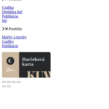
Grafika
Digitálna tlač
Publikácia
Iné
Portfólio
Maľby a kresby
Grafiky
Publikácie
Darčeková
€
karta