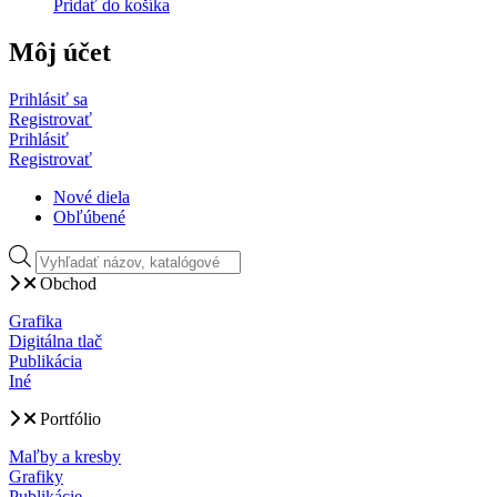
Pridať do košíka
Môj účet
Prihlásiť sa
Registrovať
Prihlásiť
Registrovať
Nové diela
Obľúbené
Products
search
Obchod
Grafika
Digitálna tlač
Publikácia
Iné
Portfólio
Maľby a kresby
Grafiky
Publikácie