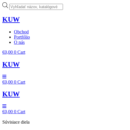
Preskočiť
Products
na
search
obsah
KUW
Obchod
Portfólio
O nás
€
0,00
0
Cart
KUW
€
0,00
0
Cart
KUW
€
0,00
0
Cart
Súvisiace diela