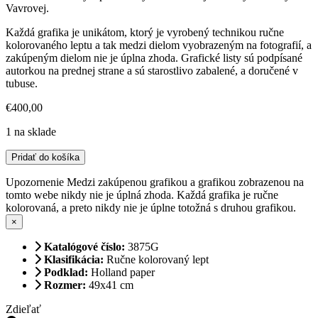
Vavrovej.
Každá grafika je unikátom, ktorý je vyrobený technikou ručne
kolorovaného leptu a tak medzi dielom vyobrazeným na fotografií, a
zakúpeným dielom nie je úplna zhoda. Grafické listy sú podpísané
autorkou na prednej strane a sú starostlivo zabalené, a doručené v
tubuse.
€
400,00
1 na sklade
množstvo
Pridať do košíka
Loď
komediantov
Upozornenie
Medzi zakúpenou grafikou a grafikou zobrazenou na
tomto webe nikdy nie je úplná zhoda. Každá grafika je ručne
kolorovaná, a preto nikdy nie je úplne totožná s druhou grafikou.
×
Katalógové číslo:
3875G
Klasifikácia:
Ručne kolorovaný lept
Podklad:
Holland paper
Rozmer:
49x41 cm
Zdieľať