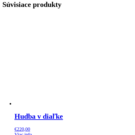
Súvisiace produkty
Hudba v diaľke
€
220,00
Viac info