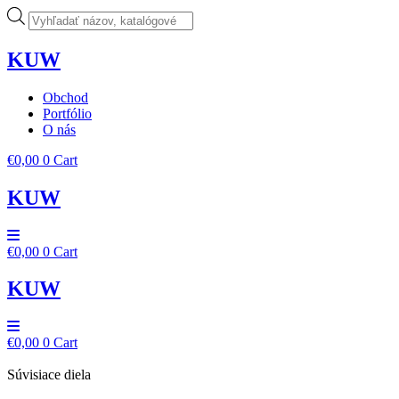
Preskočiť
Products
na
search
obsah
KUW
Obchod
Portfólio
O nás
€
0,00
0
Cart
KUW
€
0,00
0
Cart
KUW
€
0,00
0
Cart
Súvisiace diela