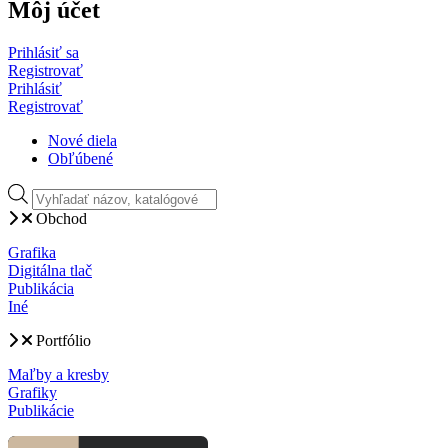
Môj účet
Prihlásiť sa
Registrovať
Prihlásiť
Registrovať
Nové diela
Obľúbené
Products
search
Obchod
Grafika
Digitálna tlač
Publikácia
Iné
Portfólio
Maľby a kresby
Grafiky
Publikácie