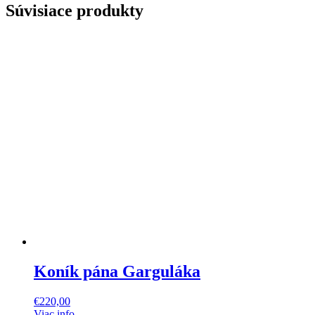
Súvisiace produkty
Koník pána Garguláka
€
220,00
Viac info