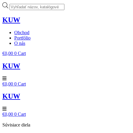
Preskočiť
Products
na
search
obsah
KUW
Obchod
Portfólio
O nás
€
0,00
0
Cart
KUW
€
0,00
0
Cart
KUW
€
0,00
0
Cart
Súvisiace diela