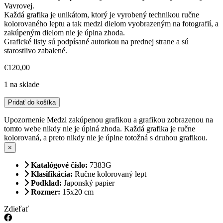
Vavrovej.
Každá grafika je unikátom, ktorý je vyrobený technikou ručne
kolorovaného leptu a tak medzi dielom vyobrazeným na fotografií, a
zakúpeným dielom nie je úplna zhoda.
Grafické listy sú podpísané autorkou na prednej strane a sú
starostlivo zabalené.
€
120,00
1 na sklade
množstvo
Pridať do košíka
ANDERSEN
"Malá
Upozornenie
Medzi zakúpenou grafikou a grafikou zobrazenou na
morská
tomto webe nikdy nie je úplná zhoda. Každá grafika je ručne
panna"
kolorovaná, a preto nikdy nie je úplne totožná s druhou grafikou.
×
Katalógové číslo:
7383G
Klasifikácia:
Ručne kolorovaný lept
Podklad:
Japonský papier
Rozmer:
15x20 cm
Zdieľať