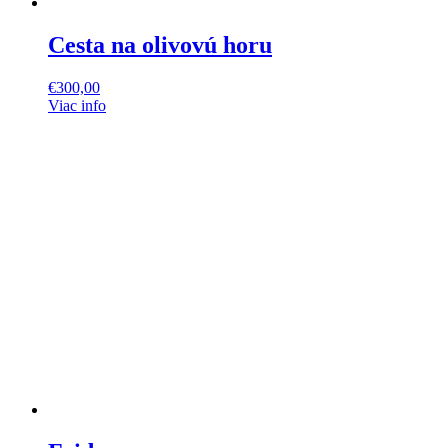
Cesta na olivovú horu
€
300,00
Viac info