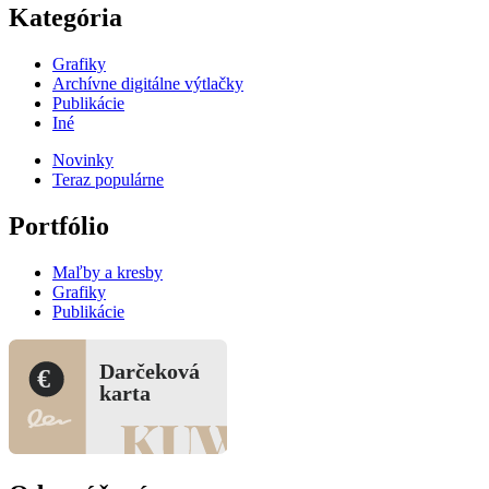
Kategória
Grafiky
Archívne digitálne výtlačky
Publikácie
Iné
Novinky
Teraz populárne
Portfólio
Maľby a kresby
Grafiky
Publikácie
Darčeková
€
karta